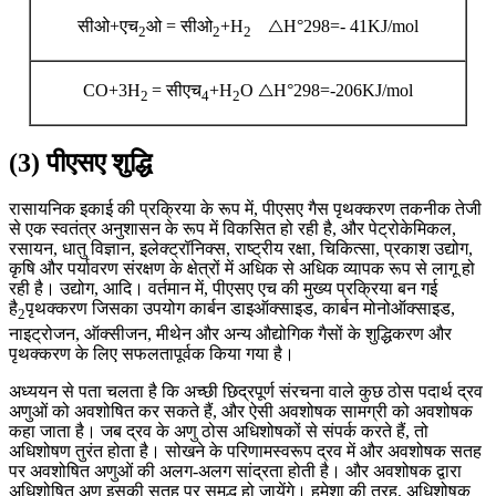
सीओ+एच
ओ = सीओ
+H
△H°298=- 41KJ/mol
2
2
2
CO+3H
= सीएच
+H
O △H°298=-206KJ/mol
2
4
2
(3) पीएसए शुद्धि
रासायनिक इकाई की प्रक्रिया के रूप में, पीएसए गैस पृथक्करण तकनीक तेजी
से एक स्वतंत्र अनुशासन के रूप में विकसित हो रही है, और पेट्रोकेमिकल,
रसायन, धातु विज्ञान, इलेक्ट्रॉनिक्स, राष्ट्रीय रक्षा, चिकित्सा, प्रकाश उद्योग,
कृषि और पर्यावरण संरक्षण के क्षेत्रों में अधिक से अधिक व्यापक रूप से लागू हो
रही है। उद्योग, आदि। वर्तमान में, पीएसए एच की मुख्य प्रक्रिया बन गई
है
पृथक्करण जिसका उपयोग कार्बन डाइऑक्साइड, कार्बन मोनोऑक्साइड,
2
नाइट्रोजन, ऑक्सीजन, मीथेन और अन्य औद्योगिक गैसों के शुद्धिकरण और
पृथक्करण के लिए सफलतापूर्वक किया गया है।
अध्ययन से पता चलता है कि अच्छी छिद्रपूर्ण संरचना वाले कुछ ठोस पदार्थ द्रव
अणुओं को अवशोषित कर सकते हैं, और ऐसी अवशोषक सामग्री को अवशोषक
कहा जाता है। जब द्रव के अणु ठोस अधिशोषकों से संपर्क करते हैं, तो
अधिशोषण तुरंत होता है। सोखने के परिणामस्वरूप द्रव में और अवशोषक सतह
पर अवशोषित अणुओं की अलग-अलग सांद्रता होती है। और अवशोषक द्वारा
अधिशोषित अणु इसकी सतह पर समृद्ध हो जायेंगे। हमेशा की तरह, अधिशोषक