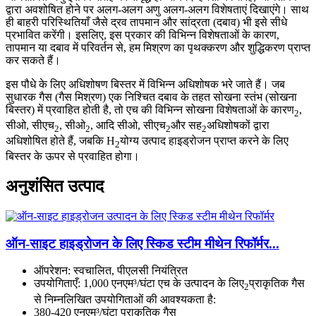
द्वारा अवशोषित होने पर अलग-अलग अणु अलग-अलग विशेषताएं दिखाएंगे। साथ
ही बाहरी परिस्थितियाँ जैसे द्रव तापमान और सांद्रता (दबाव) भी इसे सीधे
प्रभावित करेंगी। इसलिए, इस प्रकार की विभिन्न विशेषताओं के कारण,
तापमान या दबाव में परिवर्तन से, हम मिश्रण का पृथक्करण और शुद्धिकरण प्राप्त
कर सकते हैं।
इस पौधे के लिए अधिशोषण बिस्तर में विभिन्न अधिशोषक भरे जाते हैं। जब
सुधारक गैस (गैस मिश्रण) एक निश्चित दबाव के तहत सोखना स्तंभ (सोखना
बिस्तर) में प्रवाहित होती है, तो एच की विभिन्न सोखना विशेषताओं के कारण
,
2
सीओ, सीएच
, सीओ
, आदि सीओ, सीएच
और सह
अधिशोषकों द्वारा
2
2
2
2
अधिशोषित होते हैं, जबकि H
योग्य उत्पाद हाइड्रोजन प्राप्त करने के लिए
2
बिस्तर के ऊपर से प्रवाहित होगा।
अनुशंसित उत्पाद
ऑन-साइट हाइड्रोजन के लिए स्किड स्टीम मीथेन रिफॉर्मर...
ऑपरेशन: स्वचालित, पीएलसी नियंत्रित
उपयोगिताएँ: 1,000 एनएम³/घंटा एच के उत्पादन के लिए
प्राकृतिक गैस
2
से निम्नलिखित उपयोगिताओं की आवश्यकता है:
380-420 एनएम³/घंटा प्राकृतिक गैस