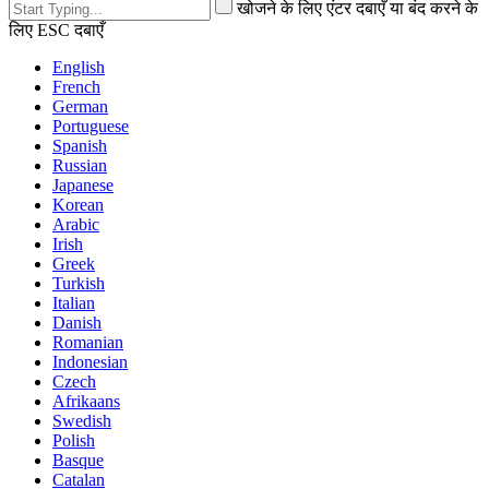
खोजने के लिए एंटर दबाएँ या बंद करने के
लिए ESC दबाएँ
English
French
German
Portuguese
Spanish
Russian
Japanese
Korean
Arabic
Irish
Greek
Turkish
Italian
Danish
Romanian
Indonesian
Czech
Afrikaans
Swedish
Polish
Basque
Catalan