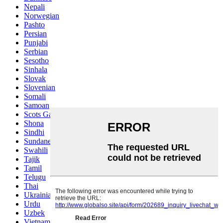
Nepali
Norwegian
Pashto
Persian
Punjabi
Serbian
Sesotho
Sinhala
Slovak
Slovenian
Somali
Samoan
Scots Gaelic
Shona
Sindhi
Sundanese
Swahili
Tajik
Tamil
Telugu
Thai
Ukrainian
Urdu
Uzbek
Vietnamese